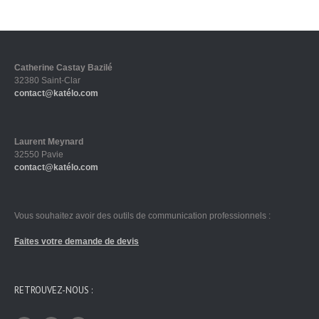
Catherine Castay Bazilé
32380 Saint-Clar
contact@katélo.com
Laurent Meynard
32550 Pavie
contact@katélo.com
Vous souhaitez avoir des outils de communication professionnels :
Faites votre demande de devis
RETROUVEZ-NOUS :