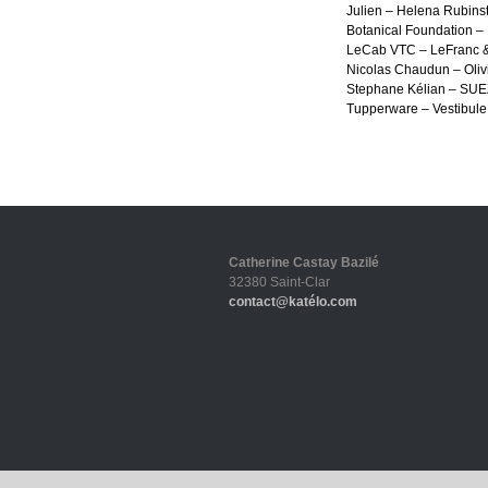
Julien – Helena Rubinst
Botanical Foundation –
LeCab VTC – LeFranc & 
Nicolas Chaudun – Olivi
Stephane Kélian – SUEZ
Tupperware – Vestibule 
Catherine Castay Bazilé
32380 Saint-Clar
contact@katélo.com