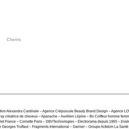
Clients
tion Alexandra Cardinale – Agence Crépuscule Beauty Brand Design – Agence LO
ray créatrice de cheveux – Apanache – Aurélien Lépine – Bo Coiffeur homme femm
et France – Cornette Paris – DBVTechnologies – Electrorama depuis 1965 – Essilo
e Georges Truffaut – Fragments International – Garnier – Groupe Actidom La Santé