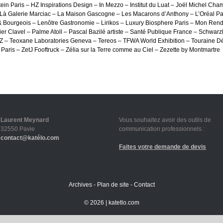
ein Paris – HZ Inspirations Design – In Mezzo – Institut du Luat – Joël Michel Ch
 Là Galerie Marciac – La Maison Gascogne – Les Macarons d’Anthony – L’Oréal Par
Bourgeois – Lenôtre Gastronomie – Lirikos – Luxury Biosphere Paris – Mon Ren
er Clavel – Palme Atoll – Pascal Bazilé artiste – Santé Publique France – Schwarz
 – Teoxane Laboratories Geneva – Tereos – TFWA World Exhibition – Touraine D
Paris – ZetJ Fooftruck – Zélia sur la Terre comme au Ciel – Zezette by Montmartre
Laurent Meynard
Vous souhaitez avoir des outils de
32550 Pavie
communication professionnels :
contact@katélo.com
Faites votre demande de devis
Archives
-
Plan de site
-
Contact
©
2026 |
katetlo.com