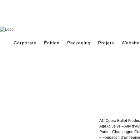
Skip
to
content
Search
for:
Corporate
Édition
Packaging
Projets
Website
AC Opéra Ballet Produc
AgeXclusive – Any d’Av
Paris – Champagne Coll
– Fondation d’Entrepris