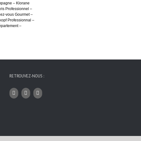
ampagne – Klorane
is Professionnel –
dez-vous Gourmet –
kopf Professionnal –
épartement –
RETROUVEZ-NOUS :