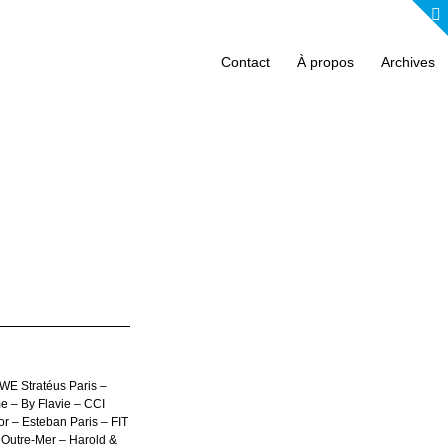
Contact
À propos
Archives
WE Stratéus Paris –
e – By Flavie – CCI
r – Esteban Paris – FIT
 Outre-Mer – Harold &