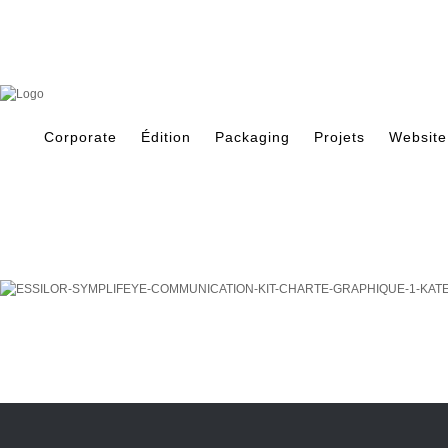
Skip
to
content
Search
for:
Corporate
Édition
Packaging
Projets
Website