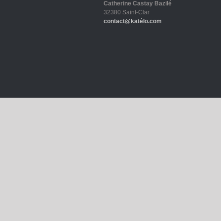
Catherine Castay Bazilé
32380 Saint-Clar
contact@katélo.com