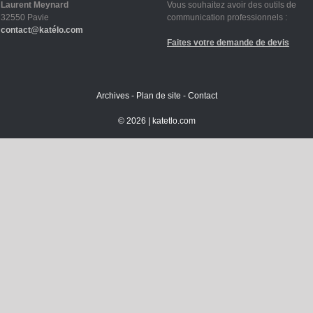
Laurent Meynard
Vous souhaitez avoir des outils de
32550 Pavie
communication professionnels :
contact@katélo.com
Faites votre demande de devis
Archives
-
Plan de site
-
Contact
©
2026 |
katetlo.com