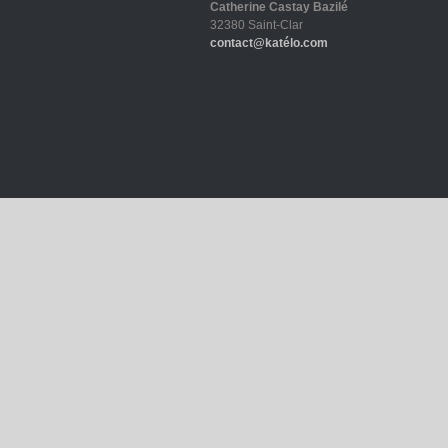
Catherine Castay Bazilé
32380 Saint-Clar
contact@katélo.com