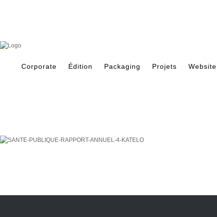
Skip
to
content
Search
for:
Corporate
Édition
Packaging
Projets
Website