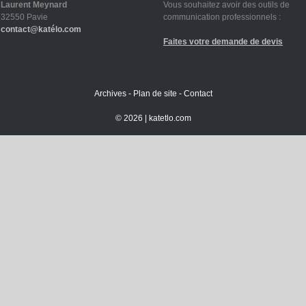
Laurent Meynard
Vous souhaitez avoir des outils de
32550 Pavie
communication professionnels :
contact@katélo.com
Faites votre demande de devis
Archives
-
Plan de site
-
Contact
©
2026 |
katetlo.com