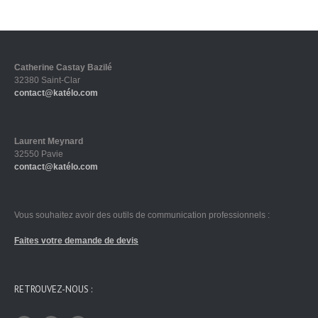
Catherine Castay Bazilé
32380 Saint-Clar
contact@katélo.com
Laurent Meynard
32550 Pavie
contact@katélo.com
Vous souhaitez avoir des outils de communication professionnels :
Faites votre demande de devis
RETROUVEZ-NOUS :