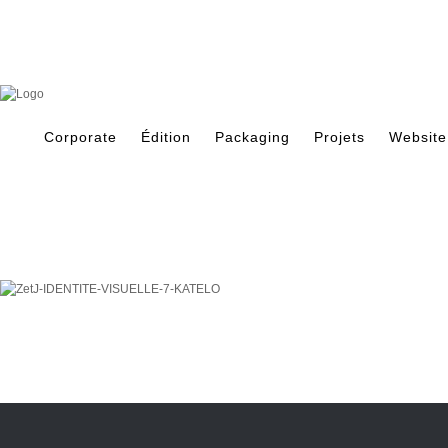
Skip
to
content
Search
for:
Corporate
Édition
Packaging
Projets
Website