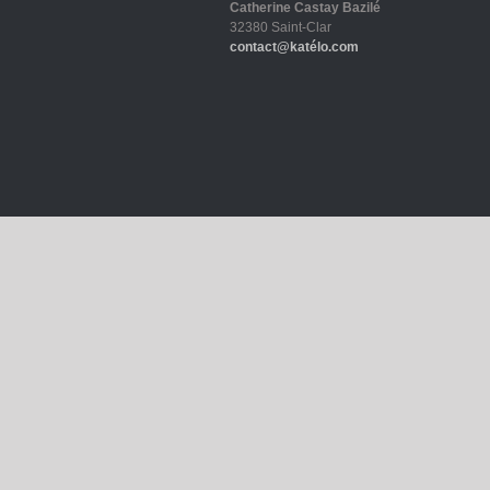
Catherine Castay Bazilé
32380 Saint-Clar
contact@katélo.com