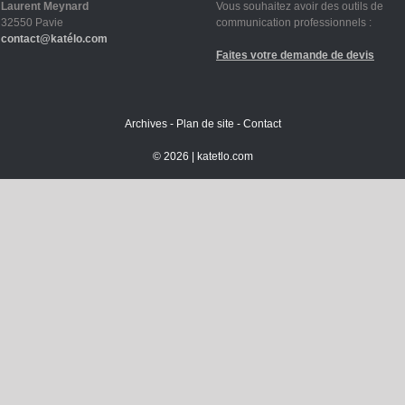
Laurent Meynard
Vous souhaitez avoir des outils de
32550 Pavie
communication professionnels :
contact@katélo.com
Faites votre demande de devis
Archives
-
Plan de site
-
Contact
©
2026 |
katetlo.com