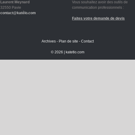
Laurent Meynard
Vous souhaitez avoir des outils de
32550 Pavie
communication professionnels :
contact@katélo.com
Faites votre demande de devis
Archives
-
Plan de site
-
Contact
©
2026 |
katetlo.com