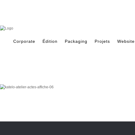
Skip
to
content
Search
for:
Corporate
Édition
Packaging
Projets
Website