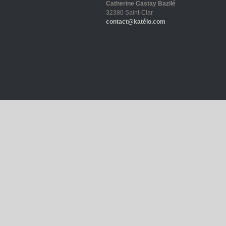
Catherine Castay Bazilé
32380 Saint-Clar
contact@katélo.com