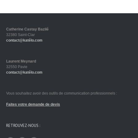
Catherine Castay Bazilé
32380 Saint-Clar
contact@katélo.com
Laurent Meynard
32550 Pavie
contact@katélo.com
Vous souhaitez avoir des outils de communication professionnels :
Faites votre demande de devis
RETROUVEZ-NOUS :