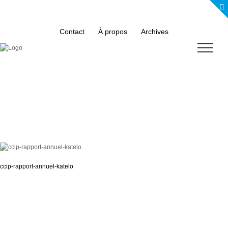
Skip
to
content
Contact
À propos
Archives
ccip-rapport-annuel-katelo