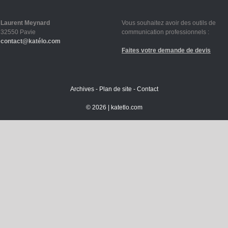
Laurent Meynard
Vous souhaitez avoir des outils de
32550 Pavie
communication professionnels :
contact@katélo.com
Faites votre demande de devis
Archives
-
Plan de site
-
Contact
©
2026 |
katetlo.com