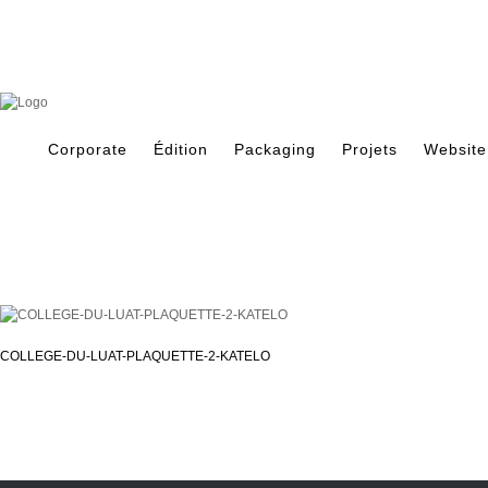
Skip
to
content
Search
for:
Corporate
Édition
Packaging
Projets
Website
COLLEGE-DU-LUAT-PLAQUETTE-2-KATELO