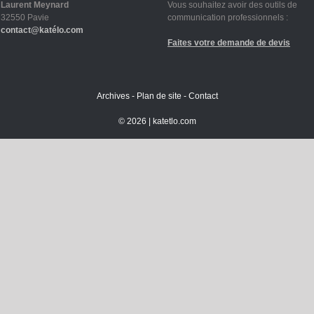
Laurent Meynard
Vous souhaitez avoir des outils de
32550 Pavie
communication professionnels :
contact@katélo.com
Faites votre demande de devis
Archives
-
Plan de site
-
Contact
©
2026 |
katetlo.com