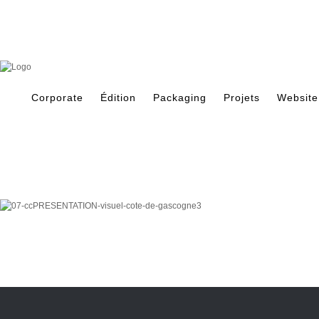
Skip
to
content
Search
for:
Corporate
Édition
Packaging
Projets
Website