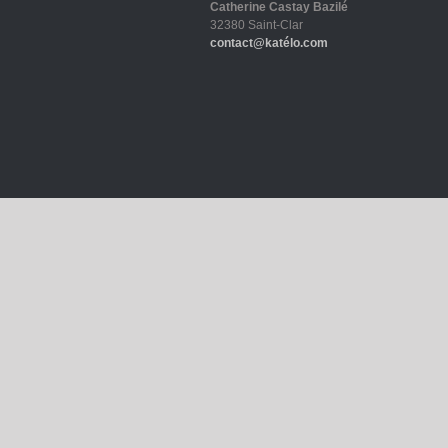
Catherine Castay Bazilé
32380 Saint-Clar
contact@katélo.com