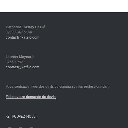
Catherine Castay Bazilé
32380 Saint-Clar
contact@katélo.com
Laurent Meynard
32550 Pavie
contact@katélo.com
Vous souhaitez avoir des outils de communication professionnels :
Faites votre demande de devis
RETROUVEZ-NOUS :