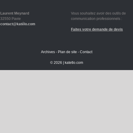
Laurent Meynard
Vous souhaitez avoir des outils de
32550 Pavie
communication professionnels :
contact@katélo.com
Faites votre demande de devis
Archives
-
Plan de site
-
Contact
©
2026 |
katetlo.com