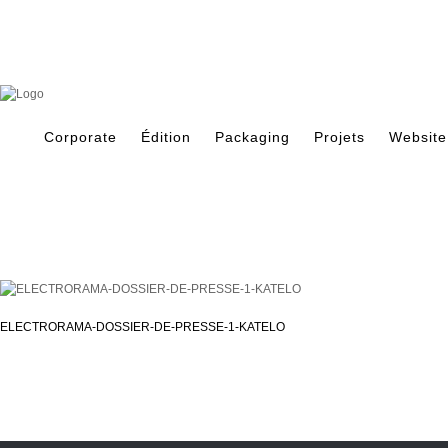
Skip
to
content
Search
for:
Corporate
Édition
Packaging
Projets
Website
ELECTRORAMA-DOSSIER-DE-PRESSE-1-KATELO