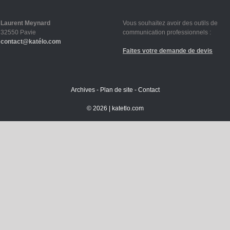
Laurent Meynard
Vous souhaitez avoir des outils de
32550 Pavie
communication professionnels :
contact@katélo.com
Faites votre demande de devis
Archives
-
Plan de site
-
Contact
©
2026 |
katetlo.com