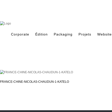
Skip
to
content
Search
for:
Corporate
Édition
Packaging
Projets
Website
FRANCE-CHINE-NICOLAS-CHAUDUN-1-KATELO