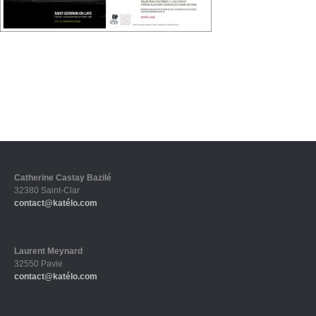
Catherine Castay Bazilé
32380 Saint-Clar
contact@katélo.com
Laurent Meynard
32550 Pavie
contact@katélo.com