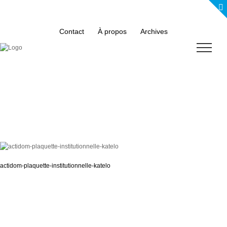
Skip
to
content
Contact
À propos
Archives
actidom-plaquette-institutionnelle-katelo