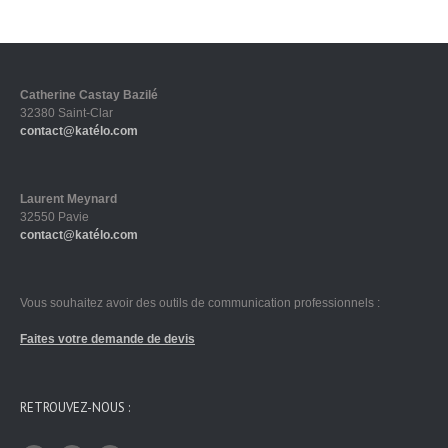
Catherine Castay Bazilé
32380 Saint-Clar
contact@katélo.com
Laurent Meynard
32550 Pavie
contact@katélo.com
Vous souhaitez avoir des outils de communication professionnels :
Faites votre demande de devis
RETROUVEZ-NOUS :