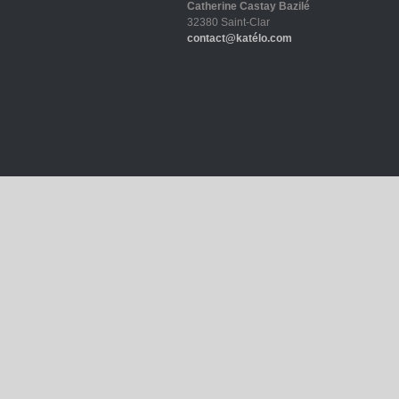
Catherine Castay Bazilé
32380 Saint-Clar
contact@katélo.com