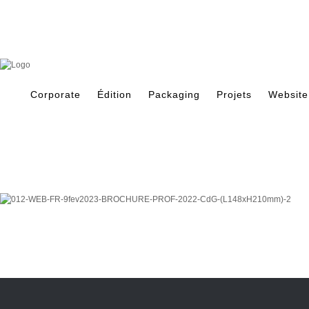
Skip
to
content
Search
for:
Corporate
Édition
Packaging
Projets
Website