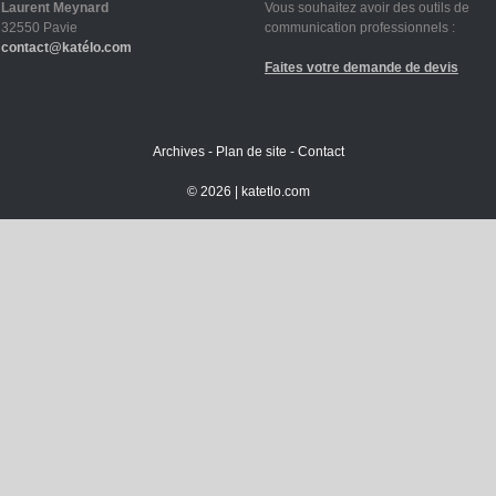
Laurent Meynard
Vous souhaitez avoir des outils de
32550 Pavie
communication professionnels :
contact@katélo.com
Faites votre demande de devis
Archives
-
Plan de site
-
Contact
©
2026 |
katetlo.com