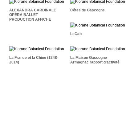
Côtes De Gascogne
BALLET PRODUCTION
ALEXANDRA CARDINALE
Côtes de Gascogne
AFFICHE
OPÉRA BALLET
PRODUCTION AFFICHE
LeCab
LeCab
La Maison Gascogne
La France Et La Chine
Armagnac Rapport
(1248-2014)
D’activité
La France et la Chine (1248-
La Maison Gascogne
2014)
Armagnac rapport d’activité