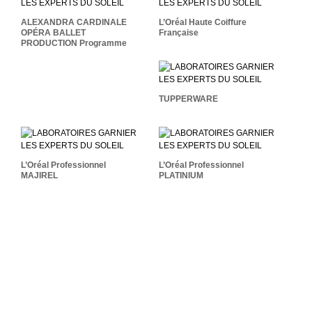
BALLET PRODUCTION
Française
Programme
ALEXANDRA CARDINALE
L’Oréal Haute Coiffure
OPÉRA BALLET
Française
PRODUCTION Programme
TUPPERWARE
TUPPERWARE
L’Oréal Professionnel
L’Oréal Professionnel
MAJIREL
PLATINIUM
L’Oréal Professionnel
L’Oréal Professionnel
MAJIREL
PLATINIUM