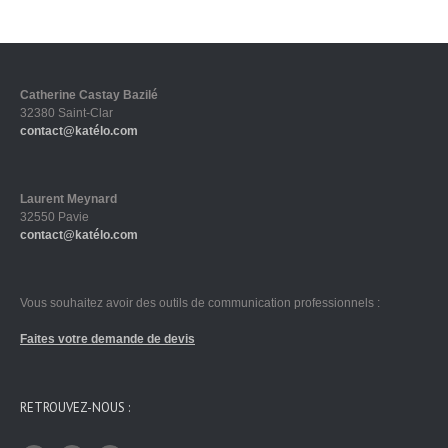
Catherine Castay Bazilé
32380 Saint-Clar
contact@katélo.com
Laurent Meynard
32550 Pavie
contact@katélo.com
Vous souhaitez avoir des outils de communication professionnels :
Faites votre demande de devis
RETROUVEZ-NOUS :