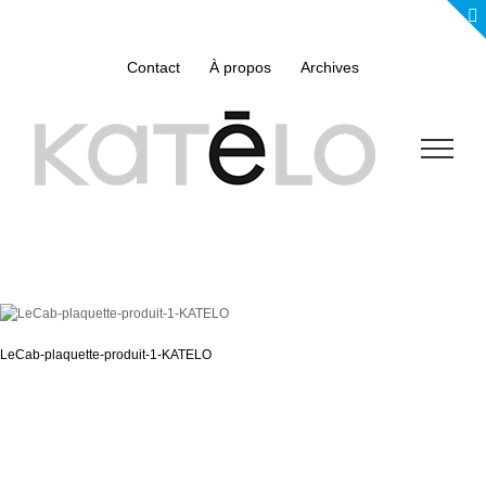
Skip
to
content
Contact
À propos
Archives
LeCab-plaquette-produit-1-KATELO