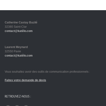
Catherine Castay Bazilé
32380 Saint-Clar
contact@katélo.com
Laurent Meynard
32550 Pavie
contact@katélo.com
Vous souhaitez avoir des outils de communication professionnels :
Faites votre demande de devis
RETROUVEZ-NOUS :