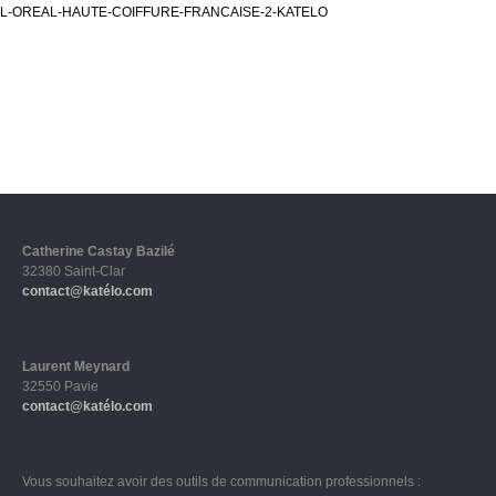
L-OREAL-HAUTE-COIFFURE-FRANCAISE-2-KATELO
Catherine Castay Bazilé
32380 Saint-Clar
contact@katélo.com
Laurent Meynard
32550 Pavie
contact@katélo.com
Vous souhaitez avoir des outils de communication professionnels :