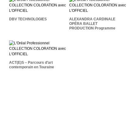
CARDINALE OPÉRA
DBV TECHNOLOGIES
BALLET PRODUCTION
Programme
DBV TECHNOLOGIES
ALEXANDRA CARDINALE
OPÉRA BALLET
PRODUCTION Programme
ACT(E)S – Parcours D’art
Contemporain En Touraine
ACT(E)S – Parcours d’art
contemporain en Touraine