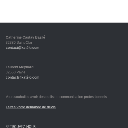
Catherine Castay Bazilé
32380 Saint-Clar
contact@katélo.com
Laurent Meynard
32550 Pavie
contact@katélo.com
Vous souhaitez avoir des outils de communication professionnels :
Faites votre demande de devis
RETROUVEZ-NOUS :