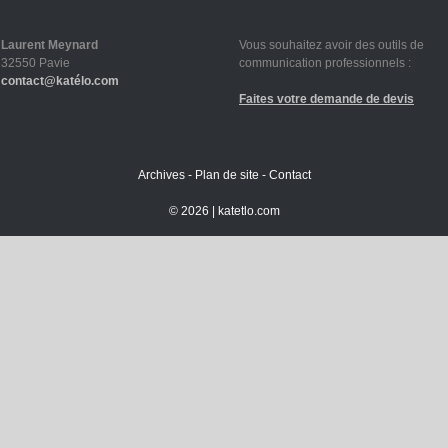
Laurent Meynard
Vous souhaitez avoir des outils de
32550 Pavie
communication professionnels :
contact@katélo.com
Faites votre demande de devis
Archives
-
Plan de site
-
Contact
©
2026 |
katetlo.com