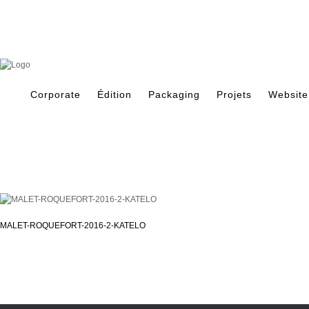
Skip
to
content
Search
for:
Corporate
Édition
Packaging
Projets
Website
MALET-ROQUEFORT-2016-2-KATELO