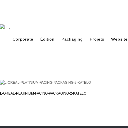
Skip
to
content
Search
for:
Corporate
Édition
Packaging
Projets
Website
L-OREAL-PLATINIUM-FACING-PACKAGING-2-KATELO