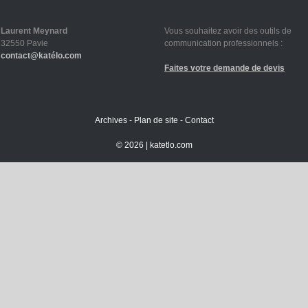
Laurent Meynard
Vous souhaitez avoir des outils de
32550 Pavie
communication professionnels :
contact@katélo.com
Faites votre demande de devis
Archives
-
Plan de site
-
Contact
©
2026 |
katetlo.com