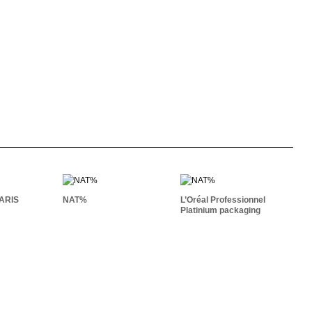
L’Oréal Professionnel
TIC PARIS
NAT%
Platinium Packaging
PARIS
NAT%
L’Oréal Professionnel
Platinium packaging