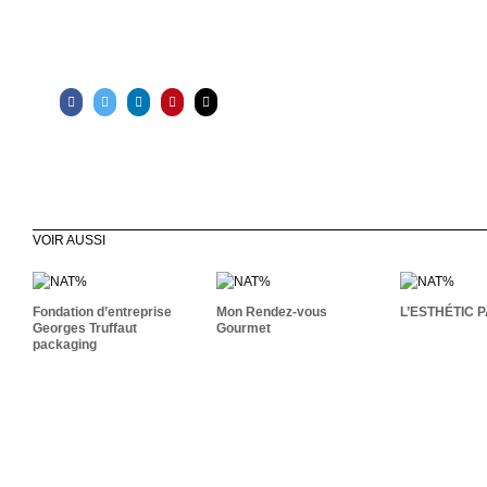
VOIR AUSSI
Fondation
Mon Rendez-Vous
D’entreprise Georges
L’ESTHÉ
Gourmet
Truffaut Packaging
Fondation d’entreprise
Mon Rendez-vous
L’ESTHÉTIC 
Georges Truffaut
Gourmet
packaging