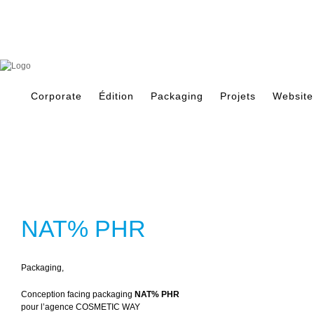
Skip
to
content
Search
for:
Corporate
Édition
Packaging
Projets
Website
NAT% PHR
Packaging
,
Conception facing packaging
NAT% PHR
pour l’agence COSMETIC WAY