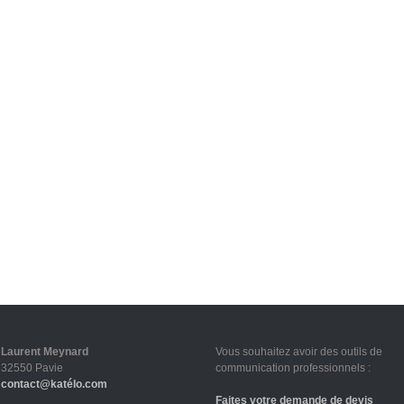
Laurent Meynard
Vous souhaitez avoir des outils de
32550 Pavie
communication professionnels :
contact@katélo.com
Faites votre demande de devis