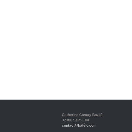
Catherine Castay Bazilé
32380 Saint-Clar
contact@katélo.com