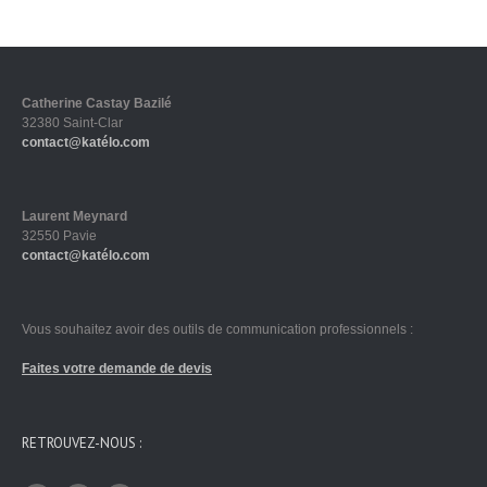
Catherine Castay Bazilé
32380 Saint-Clar
contact@katélo.com
Laurent Meynard
32550 Pavie
contact@katélo.com
Vous souhaitez avoir des outils de communication professionnels :
Faites votre demande de devis
RETROUVEZ-NOUS :