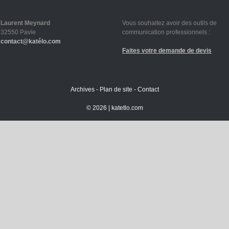
Laurent Meynard
Vous souhaitez avoir des outils de
32550 Pavie
communication professionnels :
contact@katélo.com
Faites votre demande de devis
Archives
-
Plan de site
-
Contact
©
2026 |
katetlo.com