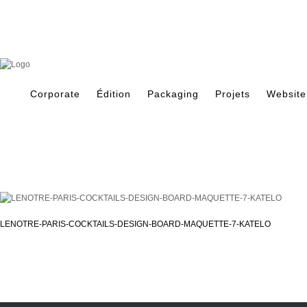
Skip
to
content
Search
for:
Corporate
Édition
Packaging
Projets
Website
LENOTRE-PARIS-COCKTAILS-DESIGN-BOARD-MAQUETTE-7-KATELO