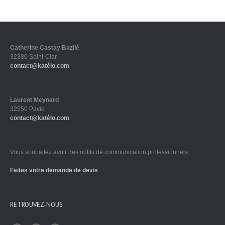
Catherine Castay Bazilé
32380 Saint-Clar
contact@katélo.com
Laurent Meynard
32550 Pavie
contact@katélo.com
Vous souhaitez avoir des outils de communication professionnels :
Faites votre demande de devis
RETROUVEZ-NOUS :