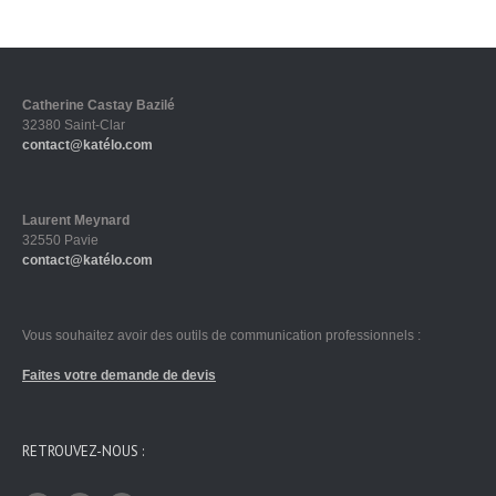
Catherine Castay Bazilé
32380 Saint-Clar
contact@katélo.com
Laurent Meynard
32550 Pavie
contact@katélo.com
Vous souhaitez avoir des outils de communication professionnels :
Faites votre demande de devis
RETROUVEZ-NOUS :