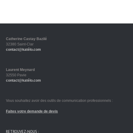
Catherine Castay Bazilé
32380 Saint-Clar
contact@katélo.com
Laurent Meynard
32550 Pavie
contact@katélo.com
Vous souhaitez avoir des outils de communication professionnels :
Faites votre demande de devis
RETROUVEZ-NOUS :