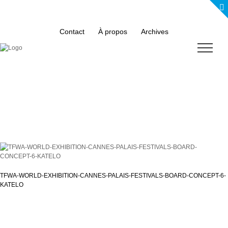
Skip
to
content
Contact
À propos
Archives
TFWA-WORLD-EXHIBITION-CANNES-PALAIS-FESTIVALS-BOARD-CONCEPT-6-
KATELO