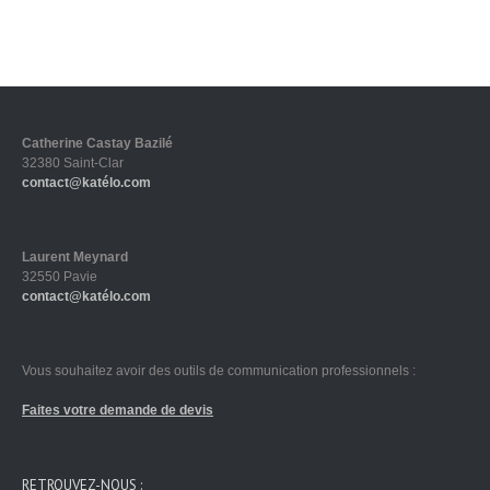
Catherine Castay Bazilé
32380 Saint-Clar
contact@katélo.com
Laurent Meynard
32550 Pavie
contact@katélo.com
Vous souhaitez avoir des outils de communication professionnels :
Faites votre demande de devis
RETROUVEZ-NOUS :