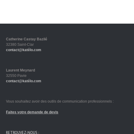
Catherine Castay Bazilé
32380 Saint-Clar
contact@katélo.com
Laurent Meynard
32550 Pavie
contact@katélo.com
Vous souhaitez avoir des outils de communication professionnels :
Faites votre demande de devis
RETROUVEZ-NOUS :