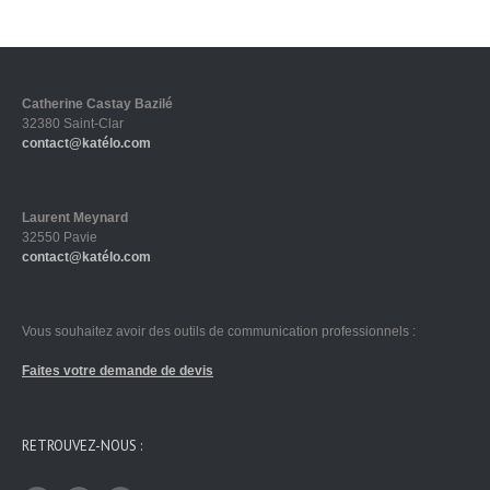
Catherine Castay Bazilé
32380 Saint-Clar
contact@katélo.com
Laurent Meynard
32550 Pavie
contact@katélo.com
Vous souhaitez avoir des outils de communication professionnels :
Faites votre demande de devis
RETROUVEZ-NOUS :