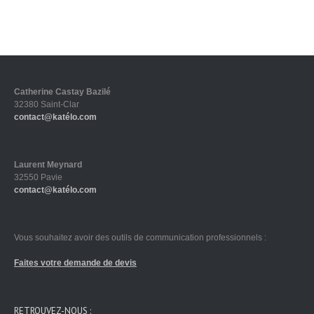
Catherine Castay Bazilé
32380 Saint-Clar
contact@katélo.com
Laurent Meynard
32550 Pavie
contact@katélo.com
Vous souhaitez avoir des outils de communication professionnels :
Faites votre demande de devis
RETROUVEZ-NOUS :