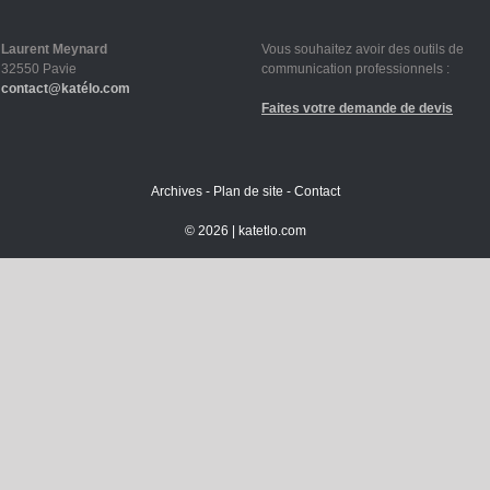
Laurent Meynard
Vous souhaitez avoir des outils de
32550 Pavie
communication professionnels :
contact@katélo.com
Faites votre demande de devis
Archives
-
Plan de site
-
Contact
©
2026 |
katetlo.com