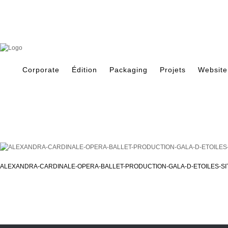
Skip
to
content
Search
for:
Corporate
Édition
Packaging
Projets
Website
ALEXANDRA-CARDINALE-OPERA-BALLET-PRODUCTION-GALA-D-ETOILES-SI