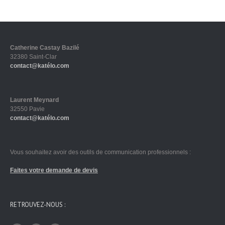
Catherine Castay Bazilé
32380 Saint-Clar
contact@katélo.com
Laurent Meynard
32550 Pavie
contact@katélo.com
Vous souhaitez avoir des outils de communication professionnels :
Faites votre demande de devis
RETROUVEZ-NOUS :