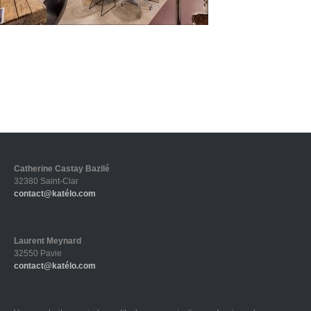
Catherine Castay Bazilé
32380 Saint-Clar
contact@katélo.com
Laurent Meynard
32550 Pavie
contact@katélo.com