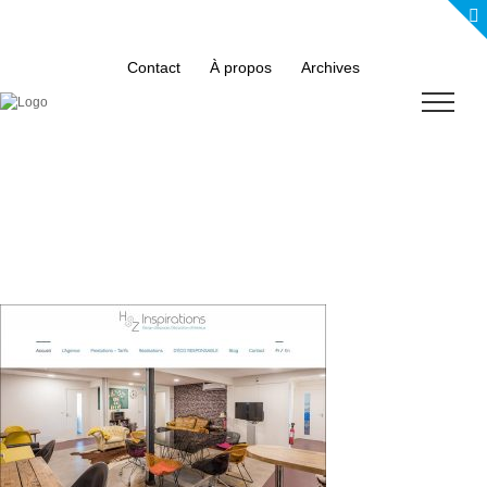
Skip
to
content
Contact
À propos
Archives