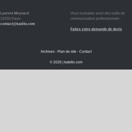
Laurent Meynard
Vous souhaitez avoir des outils de
32550 Pavie
communication professionnels :
contact@katélo.com
Faites votre demande de devis
Archives
-
Plan de site
-
Contact
©
2026 |
katetlo.com