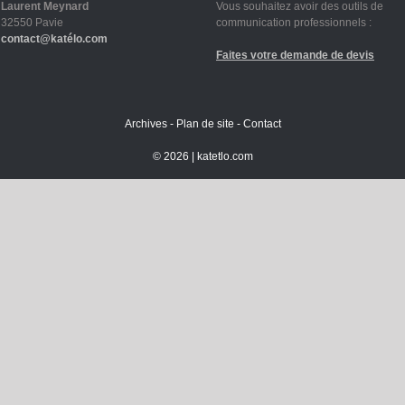
Laurent Meynard
Vous souhaitez avoir des outils de
32550 Pavie
communication professionnels :
contact@katélo.com
Faites votre demande de devis
Archives
-
Plan de site
-
Contact
©
2026 |
katetlo.com