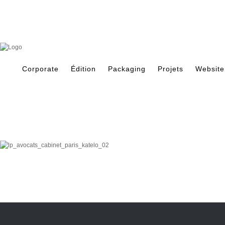
Skip
to
content
Search
for:
Corporate
Édition
Packaging
Projets
Website