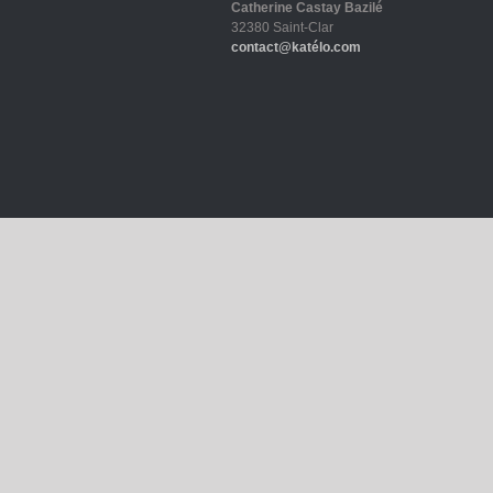
Catherine Castay Bazilé
32380 Saint-Clar
contact@katélo.com