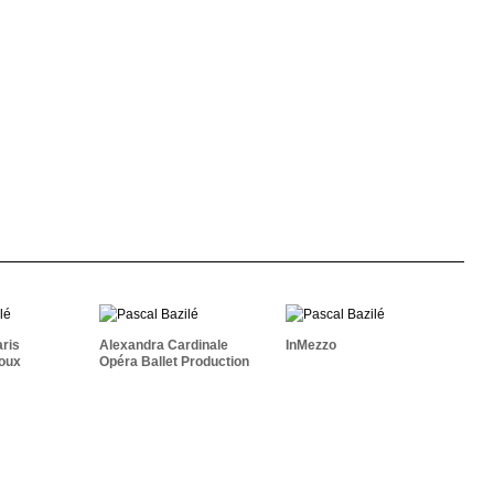
lme Paris
Alexandra Cardinale
ts Bijoux
Opéra Ballet
InMezzo
soires
Production
aris
Alexandra Cardinale
InMezzo
joux
Opéra Ballet Production