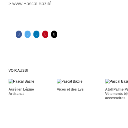
>
www.Pascal Bazilé
VOIR AUSSI
Atoll Pa
Aurélien Lépine
Vices Et Des Lys
Vêtemen
Artisanat
Acces
Aurélien Lépine
Vices et des Lys
Atoll Palme P
Artisanat
Vêtements bi
accessoires