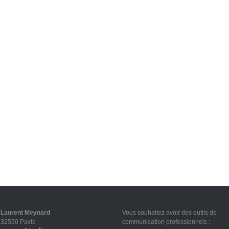
Laurent Meynard
Vous souhaitez avoir des outils de
32550 Pavie
communication professionnels :