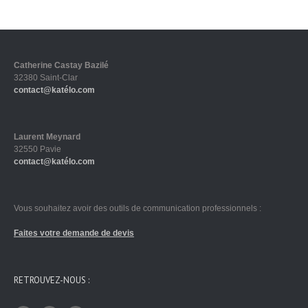
Catherine Castay Bazilé
32380 Saint-Clar
contact@katélo.com
Laurent Meynard
32550 Pavie
contact@katélo.com
Vous souhaitez avoir des outils de communication professionnels :
Faites votre demande de devis
RETROUVEZ-NOUS :