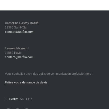
Catherine Castay Bazilé
32380 Saint-Clar
contact@katélo.com
Laurent Meynard
32550 Pavie
contact@katélo.com
Vous souhaitez avoir des outils de communication professionnels :
Faites votre demande de devis
RETROUVEZ-NOUS :