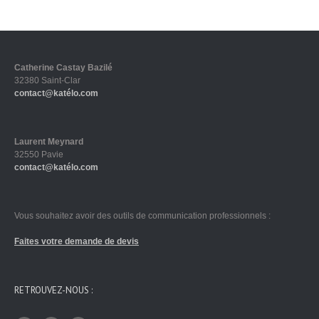
Catherine Castay Bazilé
32380 Saint-Clar
contact@katélo.com
Laurent Meynard
32550 Pavie
contact@katélo.com
Vous souhaitez avoir des outils de communication professionnels :
Faites votre demande de devis
RETROUVEZ-NOUS :