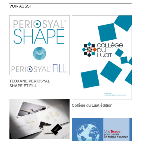
VOIR AUSSI
TEOXANE PERIOSYAL
SHAPE ET FILL
Collège Du Luat Édition
TEOXANE PERIOSYAL
SHAPE ET FILL
Collège du Luat édition
ALEXANDRA
CARDINALE OPÉRA
BALLET PRODUCTION
TEREOS