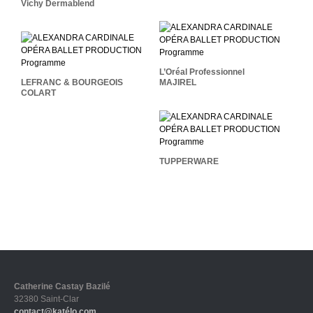
Vichy Dermablend
L’Oréal Professionnel
LEFRANC & BOURGEOIS
MAJIREL
COLART
L’Oréal Professionnel
LEFRANC & BOURGEOIS
MAJIREL
COLART
TUPPERWARE
TUPPERWARE
Catherine Castay Bazilé
32380 Saint-Clar
contact@katélo.com