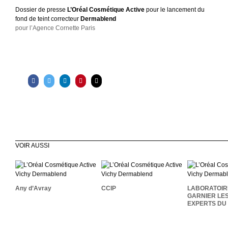
Dossier de presse
L’Oréal Cosmétique Active
pour le lancement du
fond de teint correcteur
Dermablend
pour l’Agence Cornette Paris
VOIR AUSSI
LABOR
Any D’Avray
CCIP
GARNI
EXPERTS 
Any d’Avray
CCIP
LABORATOIR
GARNIER LE
EXPERTS DU 