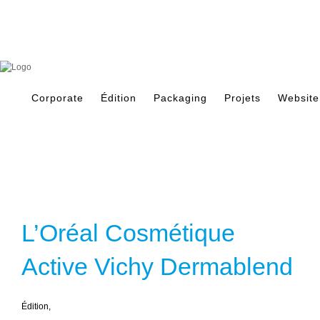
Skip
to
content
Search
for:
Corporate
Édition
Packaging
Projets
Website
L’Oréal Cosmétique
Active Vichy Dermablend
É
dition,