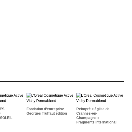
Reimpré « Église De
ATOIRES
Fondation
Crannes-En-
ER LES
D’entreprise Georges
Champagne »
DU SOLEIL
Truffaut Édition
Fragments
ES
Fondation d’entreprise
Reimpré « église de
International
S
Georges Truffaut édition
Crannes-en-
SOLEIL
Champagne »
Fragments International