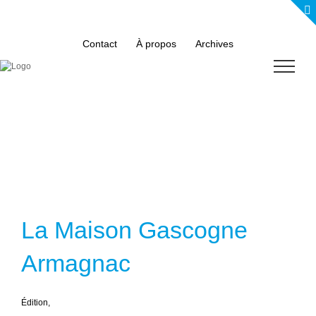
Skip
to
content
Contact
À propos
Archives
La Maison Gascogne
Armagnac
É
dition,