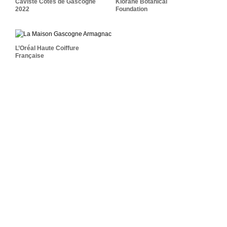
Caviste Côtes de Gascogne
Klorane Botanical
2022
Foundation
L’Oréal Haute Coiffure
Française
L’Oréal Haute Coiffure
Française