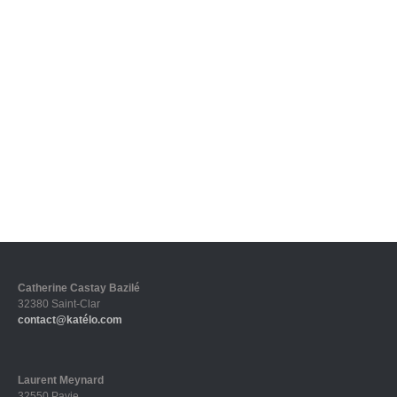
Catherine Castay Bazilé
32380 Saint-Clar
contact@katélo.com
Laurent Meynard
32550 Pavie