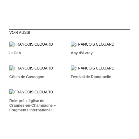
VOIR AUSSI
LeCab
Any D’Avray
LeCab
Any d’Avray
Côtes De Gascogne
Festival De Ramatuelle
Côtes de Gascogne
Festival de Ramatuelle
Reimpré « Église De
Crannes-En-Champagne »
Fragments International
Reimpré « église de
Crannes-en-Champagne »
Fragments International