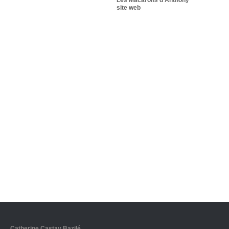
site web
Catherine Castay Bazilé