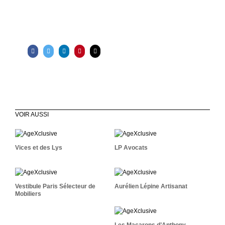
VOIR AUSSI
Vices Et Des Lys
LP Avocats
Vices et des Lys
LP Avocats
Vestibule Paris Sélecteur
Aurélien Lépine Artisanat
De Mobiliers
Vestibule Paris Sélecteur de
Aurélien Lépine Artisanat
Mobiliers
Les Macarons D’Anthony
Site Web
Les Macarons d’Anthony