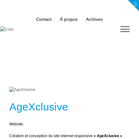
Skip
to
content
Contact
À propos
Archives
AgeXclusive
Website
,
Création et conception du site internet responsive
« AgeXclusive »